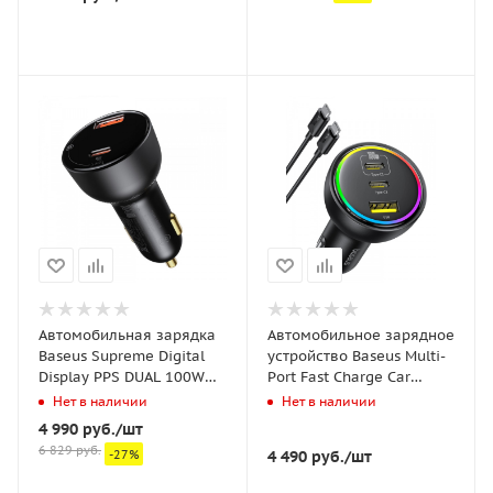
Автомобильная зарядка
Автомобильное зарядное
Baseus Supreme Digital
устройство Baseus Multi-
Display PPS DUAL 100W
Port Fast Charge Car
(CCZX-01)
Charger 2xType-C+USB
Нет в наличии
Нет в наличии
152.5W (кабель Type-C -
4 990
руб.
/шт
Type-C 100W (20V/5A) 1м
6 829
руб.
-
27
%
4 490
руб.
/шт
в комплекте) Чёрное
(C00036101111-00)