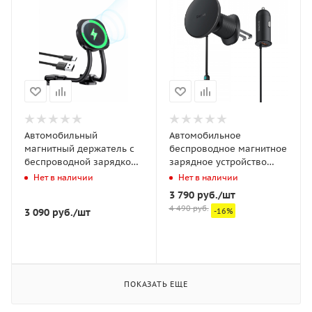
Автомобильный
Автомобильное
магнитный держатель с
беспроводное магнитное
беспроводной зарядкой
зарядное устройство
Baseus PrimeTrip C03sPro
Basues CW01 Magnetic
Нет в наличии
Нет в наличии
Чёрный (C0013B01)
Wireless Charging Car
3 790
руб.
/шт
Mount 40W (Wireless
4 490
руб.
3 090
руб.
/шт
-
16
%
Charging 15W and USB-A
25W) Claw Edition
(C40141000111-01)
Черное
ПОКАЗАТЬ ЕЩЕ