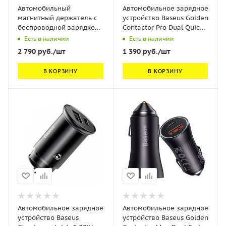
Автомобильный
Автомобильное зарядное
магнитный держатель с
устройство Baseus Golden
беспроводной зарядкой
Contactor Pro Dual Quick
Baseus PrimeTrip VC2 Flex
Charger Car Charger U+C
Есть в наличии
Есть в наличии
Pro Magnetic Wireless Car
40W (With Baseus Simple
2 790
руб.
/шт
1 390
руб.
/шт
Charger Mount Suction
wiring USB для Type-C 5A
Cup Version Чёрный
1.0m) Темно-серый
В КОРЗИНУ
В КОРЗИНУ
(C0013F01)
(TZCCJD-0G)
Автомобильное зарядное
Автомобильное зарядное
устройство Baseus
устройство Baseus Golden