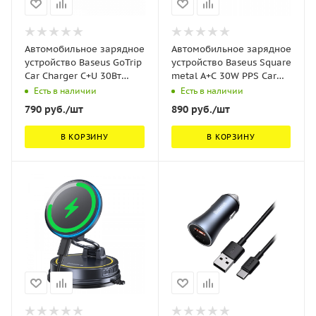
Автомобильное зарядное
Автомобильное зарядное
устройство Baseus GoTrip
устройство Baseus Square
Car Charger C+U 30Вт
metal A+C 30W PPS Car
Чёрный (C00072300123-
Charger Черное (CCALL-
Есть в наличии
Есть в наличии
00)
AS01)
790
руб.
/шт
890
руб.
/шт
В КОРЗИНУ
В КОРЗИНУ