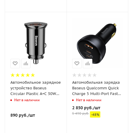
Автомобильное зарядное
Автомобильная зарядка
устройство Baseus
Baseus Qualcomm Quick
Circular Plastic A+C 30W
Charge 5 Multi-Port Fast
PPS Car Charger - Черное
Charge C+C+U 160W Gray
Нет в наличии
Нет в наличии
(CCALL-YS01)
(TZCCZM-0G) + кабель
2 850
руб.
/шт
Type-C-Type-C
5 490
руб.
890
руб.
/шт
-
48
%
100W(20V/5A) 1m Черный