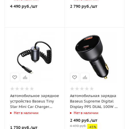
C02 Mega Magnetic
(C0206400)
4 490
руб.
/шт
2 790
руб.
/шт
Wireless Charging Car
Mount Stick-on Version
(C40169003111-00)
Чёрное
Автомобильное зарядное
Автомобильная зарядка
устройство Baseus Tiny
Baseus Supreme Digital
Star Mini Car Charger
Display PPS DUAL 100W +
Type-C + Lightning 30W
Кабель Type С - Type C
Нет в наличии
Нет в наличии
(C00035001121-01)
(TZCCZX-01)
2 490
руб.
/шт
Чёрное
4 490
руб.
1 750
руб.
/шт
-
45
%