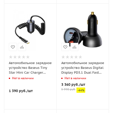
Автомобильное зарядное
Автомобильное зарядное
устройство Baseus Tiny
устройство Baseus Digital
Star Mini Car Charger
Display PD3.1 Dual Fast
Type-C + Type-C 30W
Charger Car Charger U+C
Нет в наличии
Нет в наличии
(C00035001121-00)
140W Set Obsidian с
3 360
руб.
/шт
Чёрное
кабелем Type-C - Type-C
5 990
руб.
1 390
руб.
/шт
-
44
%
240W (48V/5A) 1m Черное
(CGZX070001)