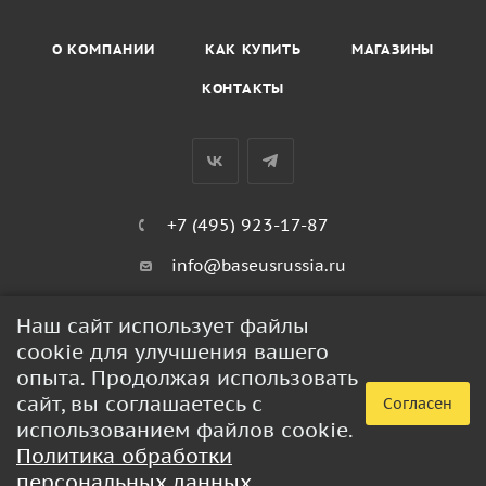
О КОМПАНИИ
КАК КУПИТЬ
МАГАЗИНЫ
КОНТАКТЫ
+7 (495) 923-17-87
info@baseusrussia.ru
Киевское шоссе 22 километр 4с2кГ
Наш сайт использует файлы
cookie для улучшения вашего
ПОЛИТИКА КОНФИДЕНЦИАЛЬНОСТИ
опыта. Продолжая использовать
сайт, вы соглашаетесь с
Согласен
использованием файлов cookie.
2026 © BaseusRussia - интернет-магазин продукции Baseus
Политика обработки
персональных данных
.