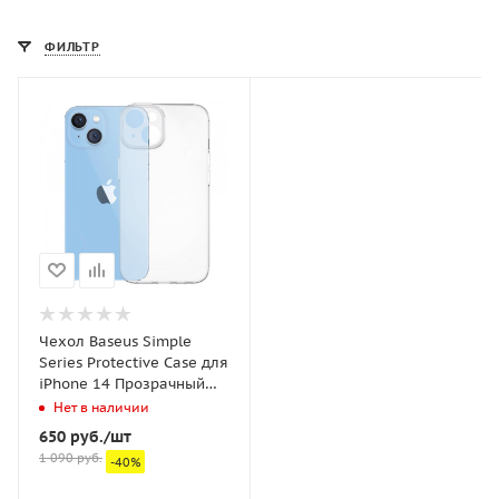
ФИЛЬТР
Чехол Baseus Simple
Series Protective Case для
iPhone 14 Прозрачный
(ARAJ000602)
Нет в наличии
650
руб.
/шт
1 090
руб.
-
40
%