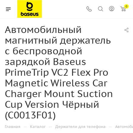
0
Автомобильный
магнитный держатель
с беспроводной
зарядкой Baseus
PrimeTrip VC2 Flex Pro
Magnetic Wireless Car
Charger Mount Suction
Cup Version Чёрный
(C0013F01)
—
—
—
Главная
Каталог
Держатели для телефона
Автомоб