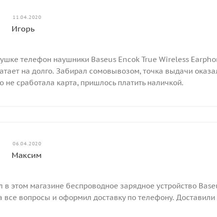
11.04.2020
Игорь
ушке телефон наушники Baseus Encok True Wireless Earphon
атает на долго. Забирал сомовывозом, точка выдачи оказа
то не сработала карта, пришлось платить наличкой.
06.04.2020
Максим
 в этом магазине беспроводное зарядное устройство Baseus
а все вопросы и оформил доставку по телефону. Доставили