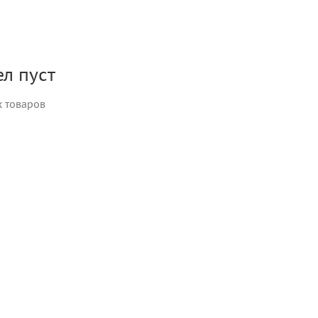
л пуст
х товаров