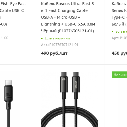
Fish-Eye Fast
Кабель Baseus Ultra-Fast 3-
Кабель 
Cable USB-C -
в-1 Fast Charging Cable
Series 
м
USB-A - Micro-USB +
Type-C 
-00)
Lightning + USB-C 3.5A 0.8м
Белый (
Чёрный (P10376303121-01)
Есть в
11-00
Арт.: P1
Есть в наличии
Арт.: P10376303121-01
490
руб.
/шт
450
ру
Новинк