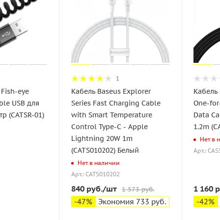
1
 Fish-eye
Кабель Baseus Explorer
Кабель 
ble USB для
Series Fast Charging Cable
One-for
тр (CATSR-01)
with Smart Temperature
Data Ca
Control Type-C - Apple
1.2m (C
Lightning 20W 1m
Нет в 
(CATS010202) Белый
Арт.: CA
Нет в наличии
Арт.: CATS010202
840
руб.
/шт
1 160
р
1 573
руб.
-
47
%
Экономия
733
руб.
-
42
%