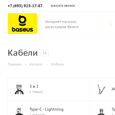
+7 (495) 923-17-87
ЗАКАЗАТЬ ЗВОНОК
Интернет-магазин
аксессуаров Baseus
Кабели
23
—
—
Главная
Каталог
Кабели
3 в 1
A
2 ТОВАРА
Type-C - Lightning
T
5 ТОВАРОВ
8