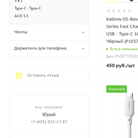
3 в 1
Type-C - Type-C
AUX 3.5
Кабель OS-Base
Series Fast Ch
Чехлы
USB - Type-C 
Чёрный (P1037
Держатели для телефона
Есть в наличии
Арт.: P103777031
450
руб.
/шт
Оставить отзыв
Новинка
ВАШ МЕНЕДЖЕР
Юрий
+7 (495) 923-17-87