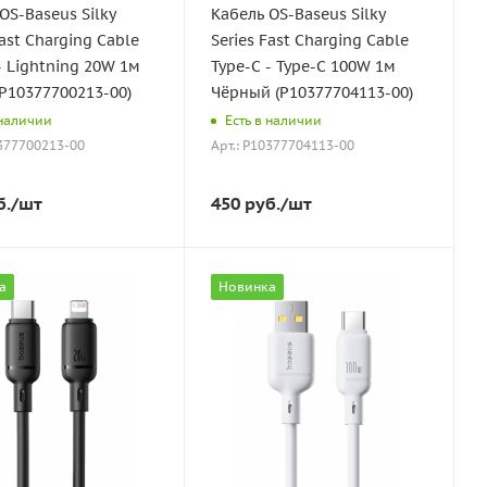
OS-Baseus Silky
Кабель OS-Baseus Silky
Fast Charging Cable
Series Fast Charging Cable
- Lightning 20W 1м
Type-C - Type-C 100W 1м
P10377700213-00)
Чёрный (P10377704113-00)
 наличии
Есть в наличии
0377700213-00
Арт.: P10377704113-00
б.
/шт
450
руб.
/шт
а
Новинка