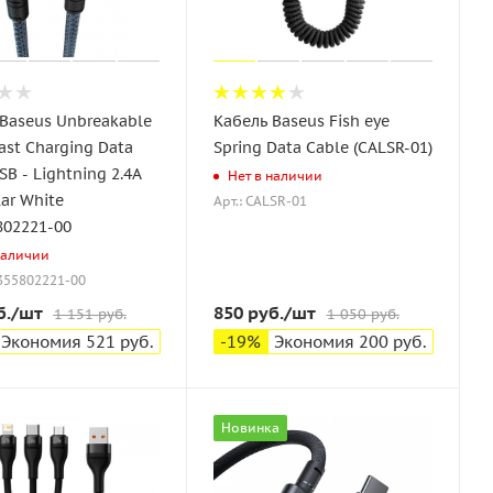
Baseus Unbreakable
Кабель Baseus Fish eye
Fast Charging Data
Spring Data Cable (CALSR-01)
SB - Lightning 2.4A
Нет в наличии
lar White
Арт.: CALSR-01
802221-00
наличии
0355802221-00
б.
/шт
850
руб.
/шт
1 151
руб.
1 050
руб.
Экономия
521
руб.
-
19
%
Экономия
200
руб.
Новинка