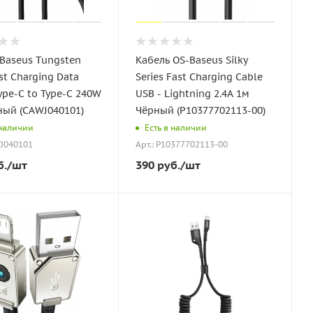
Baseus Tungsten
Кабель OS-Baseus Silky
st Charging Data
Series Fast Charging Cable
ype-C to Type-C 240W
USB - Lightning 2.4A 1м
ный (CAWJ040101)
Чёрный (P10377702113-00)
 наличии
Есть в наличии
WJ040101
Арт.: P10377702113-00
б.
/шт
390
руб.
/шт