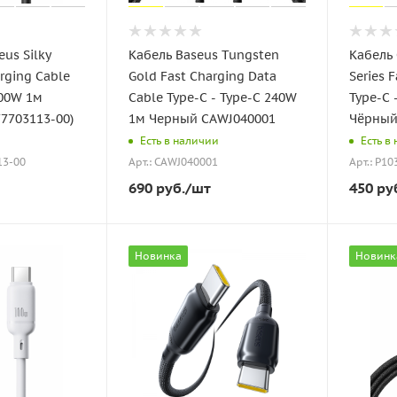
us Silky
Кабель Baseus Tungsten
Кабель 
arging Cable
Gold Fast Charging Data
Series 
100W 1м
Cable Type-C - Type-C 240W
Type-C 
7703113-00)
1м Черный CAWJ040001
Чёрный 
Есть в наличии
Есть в
13-00
Арт.: CAWJ040001
Арт.: P1
690
руб.
/шт
450
ру
Новинка
Новинк