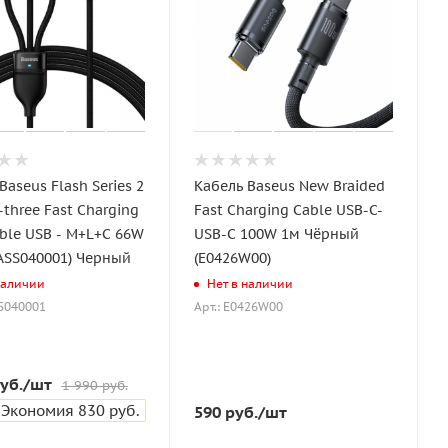
Baseus Flash Series 2
Кабель Baseus New Braided
-three Fast Charging
Fast Charging Cable USB-C-
ble USB - M+L+C 66W
USB-C 100W 1м Чёрный
ASS040001) Черный
(E0426W00)
наличии
Нет в наличии
SS040001
Арт.: E0426W00
уб.
/шт
1 990
руб.
Экономия
830
руб.
590
руб.
/шт