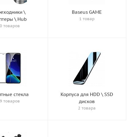
еходники \
Baseus GAME
птеры \ Hub
1 товар
0 товаров
тные стекла
Корпуса для HDD \ SSD
9 товаров
дисков
2 товара