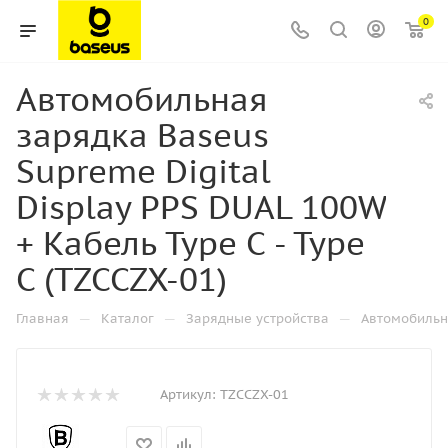
0
Автомобильная
зарядка Baseus
Supreme Digital
Display PPS DUAL 100W
+ Кабель Type С - Type
C (TZCCZX-01)
—
—
—
Главная
Каталог
Зарядные устройства
Автомобильн
Артикул:
TZCCZX-01