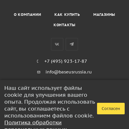
О КОМПАНИИ
КАК КУПИТЬ
МАГАЗИНЫ
КОНТАКТЫ
+7 (495) 923-17-87
info@baseusrussia.ru
Киевское шоссе 22 километр 4с2кГ
Наш сайт использует файлы
cookie для улучшения вашего
ПОЛИТИКА КОНФИДЕНЦИАЛЬНОСТИ
опыта. Продолжая использовать
сайт, вы соглашаетесь с
Согласен
использованием файлов cookie.
2026 © BaseusRussia - интернет-магазин продукции Baseus
Политика обработки