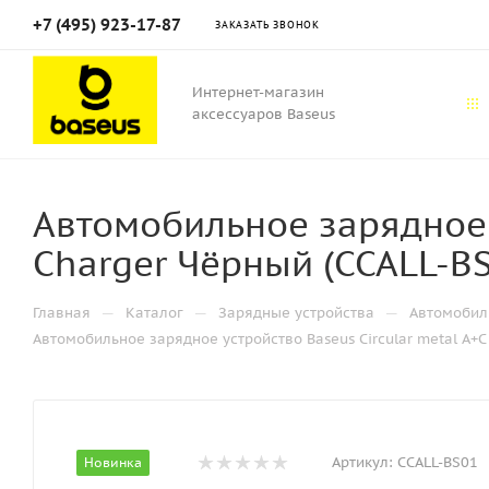
+7 (495) 923-17-87
ЗАКАЗАТЬ ЗВОНОК
Интернет-магазин
аксессуаров Baseus
Автомобильное зарядное у
Charger Чёрный (CCALL-BS
—
—
—
Главная
Каталог
Зарядные устройства
Автомобил
Автомобильное зарядное устройство Baseus Circular metal A+C
Артикул:
CCALL-BS01
Новинка