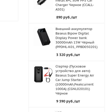
metal A+C 30W PPS Car
Charger Черное (CCALL-
AS01)
890
руб.
/шт
Внешний аккумулятор
Baseus Bipow Digital
Display Power bank
30000mAh 15W Чёрный
(PPDML-K01, PPBD050201)
3 320
руб.
/шт
Стартер (Пусковое
устройство для авто)
Baseus Super Energy Air
Car Jump Starter
(10000mAh,Peakcurrent
1000A) (CGNL020101)
Чёрное
9 590
руб.
/шт