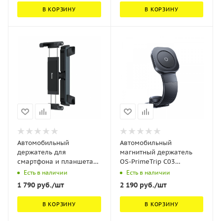
15W (C40141001111-00)
В КОРЗИНУ
В КОРЗИНУ
Черное
Автомобильный
Автомобильный
держатель для
магнитный держатель
смартфона и планшета
OS-PrimeTrip C03
Baseus JoyRide Pro
Magnetic Car Mount
Есть в наличии
Есть в наличии
Backseat Car Mount
Чёрный (C0013601)
1 790
руб.
/шт
2 190
руб.
/шт
Черный (SUTQ000001)
В КОРЗИНУ
В КОРЗИНУ