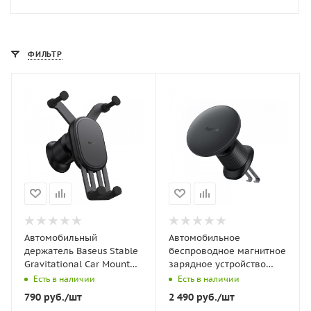
ФИЛЬТР
Автомобильный
Автомобильное
держатель Baseus Stable
беспроводное магнитное
Gravitational Car Mount
зарядное устройство
Air (Air Outlet Version)
Baseus CW01 Magnetic
Есть в наличии
Есть в наличии
(SUWX020001) Черный
Wireless Charging Car
790
руб.
/шт
2 490
руб.
/шт
Mount Air Vent Version