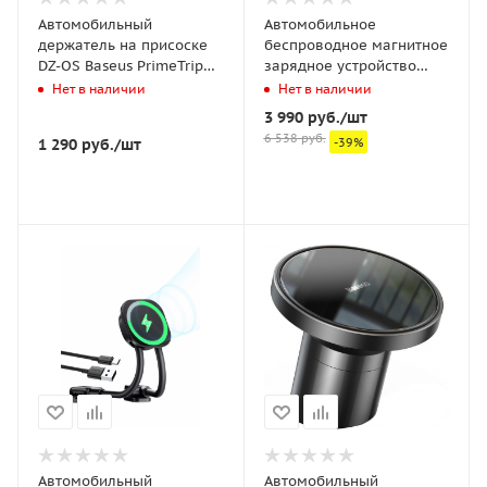
Автомобильный
Автомобильное
держатель на присоске
беспроводное магнитное
DZ-OS Baseus PrimeTrip
зарядное устройство
C03 Air Clamping Car
Baseus CW01 Magnetic
Нет в наличии
Нет в наличии
Mount Черный
Wireless Charging Car
3 990
руб.
/шт
(C0013C01)
Mount 40W (Wireless
6 538
руб.
1 290
руб.
/шт
-
39
%
Charging 15W+Tpye-C
25W) Claw Editon
(C40141000111-00)
Черный
Автомобильный
Автомобильный