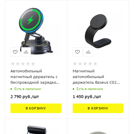
Автомобильный
Магнитный
магнитный держатель с
автомобильный
беспроводной зарядкой
держатель Baseus C02
Baseus PrimeTrip VC2 Flex
Magnetic Phone Holder
Есть в наличии
Есть в наличии
Pro Magnetic Wireless Car
Черный (SUCC000201)
2 790
руб.
/шт
1 450
руб.
/шт
Charger Mount Suction
Cup Version Чёрный
В КОРЗИНУ
В КОРЗИНУ
(C0013F01)