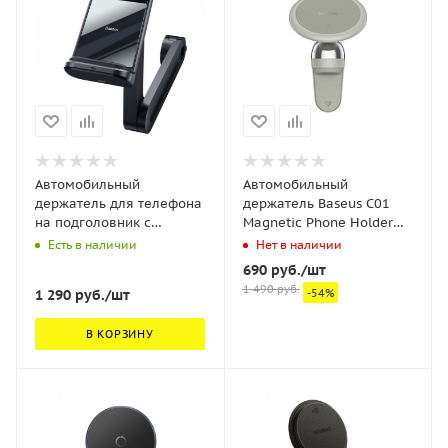
Автомобильный
Автомобильный
держатель для телефона
держатель Baseus C01
на подголовник с
Magnetic Phone Holder
беспроводной зарядкой
(Air Outlet Version)
Есть в наличии
Нет в наличии
Baseus Energy Backseat
creamy-white
690
руб.
/шт
Holder 15W - Черный
(SUCC000102)
1 490
руб.
1 290
руб.
/шт
-
54
%
(WXHZ-01)
В КОРЗИНУ