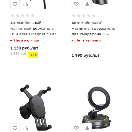
Автомобильный
Автомобильный
магнитный держатель
магнитный держатель
OS-Baseus Magnetic Car
для смартфона OS-
Mount Phone Holder with
Baseus NeoGravity
Нет в наличии
Нет в наличии
Cable Clip Air Vent Version
Magnetic Car Mount (For
1 150
руб.
/шт
Чёрный (C40141201113-
Dashboards and Air
1 350
руб.
-
15
%
1 990
руб.
/шт
00)
Outlets) (C40141501113-
00) Черный