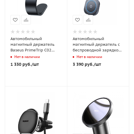
Автомобильный
Автомобильный
магнитный держатель
магнитный держатель с
Baseus PrimeTrip C02
беспроводной зарядкой
Magnetic Car Mount
Baseus Prime Trip C03Pro
Нет в наличии
Нет в наличии
(Android Version) Stick-on
Magnetic Wireless Car
1 330
руб.
/шт
3 390
руб.
/шт
Type (C40169005113-00)
Charger Mount Чёрный
Чёрный
(C0013A01)