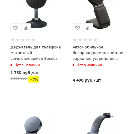
Держатель для телефона
Автомобильное
магнитный
беспроводное магнитное
самоклеющийся Baseus
зарядное устройство
MagPro Magnetic черный
Baseus PrimeTrip Series
Нет в наличии
Нет в наличии
(B10564101121-00)
C02 Mega Magnetic
1 330
руб.
/шт
Wireless Charging Car
2 505
руб.
-
47
%
4 490
руб.
/шт
Mount Stick-on Version
(C40169003111-00)
Чёрное