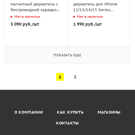
магнитный держатель с
держатель для iPhone
беспроводной зарядкой
12/13/14/15 Series
Baseus PrimeTrip C03sPro
магнитный Baseus Radar
Нет в наличии
Нет в наличии
Чёрный (C0013B01)
Magnetic - Черный (SULD-
3 090
руб.
/шт
1 990
руб.
/шт
01)
ПОКАЗАТЬ ЕЩЕ
1
2
О КОМПАНИИ
КАК КУПИТЬ
МАГАЗИНЫ
КОНТАКТЫ