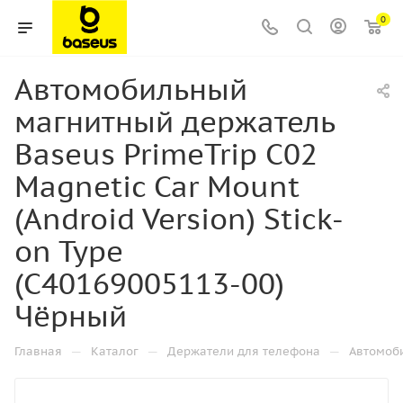
0
Автомобильный
магнитный держатель
Baseus PrimeTrip C02
Magnetic Car Mount
(Android Version) Stick-
on Type
(C40169005113-00)
Чёрный
—
—
—
Главная
Каталог
Держатели для телефона
Автомоб