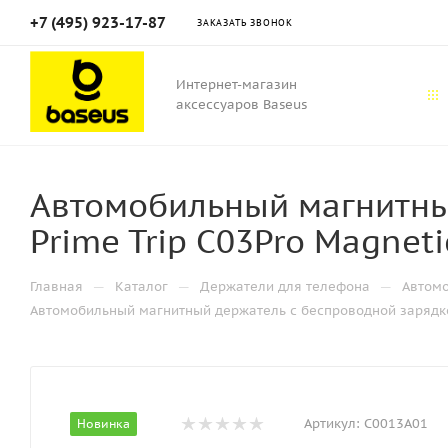
+7 (495) 923-17-87
ЗАКАЗАТЬ ЗВОНОК
Интернет-магазин
аксессуаров Baseus
Автомобильный магнитны
Prime Trip C03Pro Magnet
—
—
—
Главная
Каталог
Держатели для телефона
Автом
Автомобильный магнитный держатель с беспроводной зарядкой 
Артикул:
C0013A01
Новинка