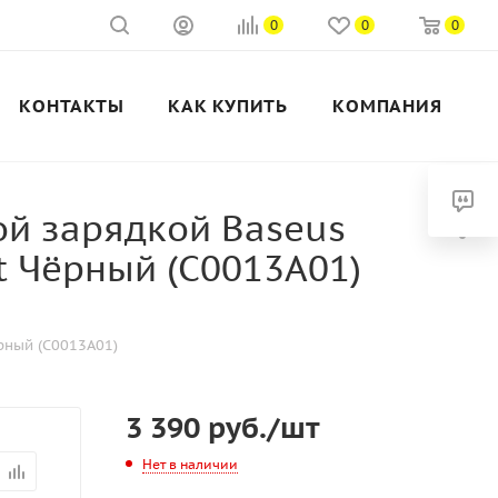
0
0
0
КОНТАКТЫ
КАК КУПИТЬ
КОМПАНИЯ
й зарядкой Baseus
nt Чёрный (C0013A01)
рный (C0013A01)
3 390
руб.
/шт
Нет в наличии