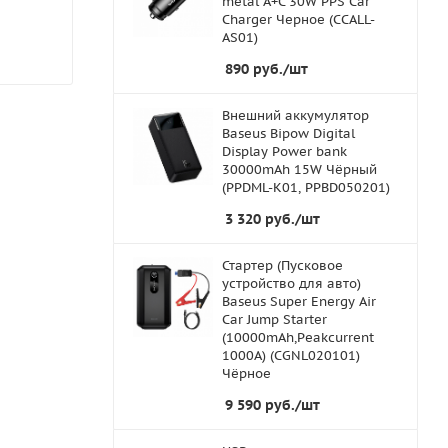
metal A+C 30W PPS Car
Charger Черное (CCALL-
AS01)
890
руб.
/шт
Внешний аккумулятор
Baseus Bipow Digital
Display Power bank
30000mAh 15W Чёрный
(PPDML-K01, PPBD050201)
3 320
руб.
/шт
Стартер (Пусковое
устройство для авто)
Baseus Super Energy Air
Car Jump Starter
(10000mAh,Peakcurrent
1000A) (CGNL020101)
Чёрное
9 590
руб.
/шт