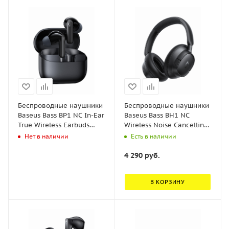
Беспроводные наушники
Беспроводные наушники
Baseus Bass BP1 NC In-Ear
Baseus Bass BH1 NC
True Wireless Earbuds
Wireless Noise Cancelling
Чёрный (A0010704)
Headphones Чёрный
Нет в наличии
Есть в наличии
(A0203703)
4 290
руб.
В КОРЗИНУ