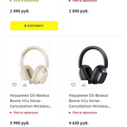
Есть в наличии
Нет в наличии
(A0010505)
2 890
руб.
2 890
руб.
В КОРЗИНУ
Наушники OS-Baseus
Наушники OS-Baseus
Bowie H1s Noise-
Bowie H1s Noise-
Cancellation Wireless
Cancellation Wireless
Headphones Белый
Headphones Чёрный
Нет в наличии
Нет в наличии
(A00075301223-00)
(A00075301113-00)
3 990
руб.
4 650
руб.