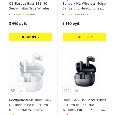
OS-Baseus Bass BS1 NC
Boiwe MH1 Wireless Noise
Semi-in-Ear True Wireless
Cancelling Headphones
Earbuds Чёрные
Черный (A0203902)
Есть в наличии
Есть в наличии
(A0010102)
3 990
руб.
6 990
руб.
В КОРЗИНУ
В КОРЗИНУ
Беспроводные наушники
Наушники OS-Baseus Bass
OS-Baseus Bass BP1 Pro
BP1 Pro In-Ear True
In-Ear True Wireless
Wireless Earbuds Чёрный
Earbuds Белый
(A0010504)