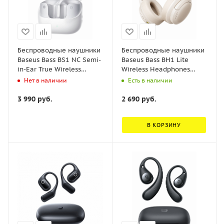
Беспроводные наушники
Беспроводные наушники
Baseus Bass BS1 NC Semi-
Baseus Bass BH1 Lite
in-Ear True Wireless
Wireless Headphones
Earbuds Белый
Starlight Off Белый
Нет в наличии
Есть в наличии
(A0010103)
(A0203C02)
3 990
руб.
2 690
руб.
В КОРЗИНУ