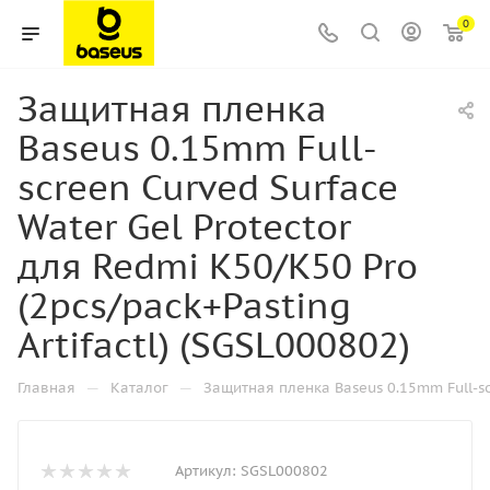
0
Защитная пленка
Baseus 0.15mm Full-
screen Curved Surface
Water Gel Protector
для Redmi K50/K50 Pro
(2pcs/pack+Pasting
Artifactl) (SGSL000802)
—
—
Главная
Каталог
Защитная пленка Baseus 0.15mm Full-scr
Артикул:
SGSL000802