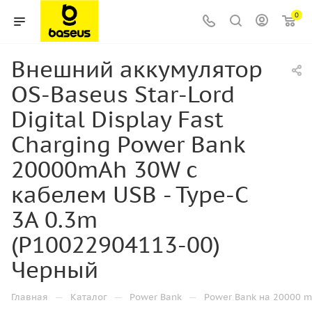
0
Внешний аккумулятор
OS-Baseus Star-Lord
Digital Display Fast
Charging Power Bank
20000mAh 30W с
кабелем USB - Type-C
3A 0.3m
(P10022904113-00)
Черный
—
—
—
Главная
Каталог
Power Bank
Power Bank на 20000 