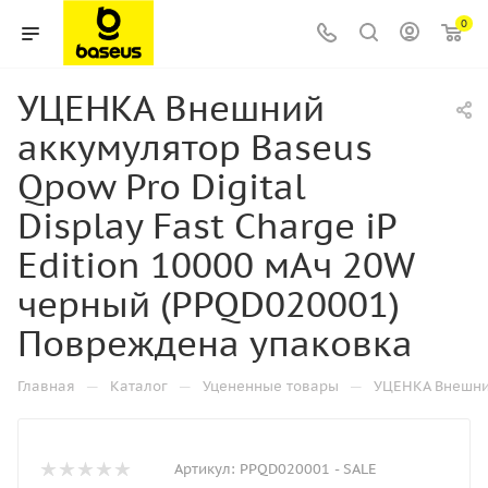
0
УЦЕНКА Внешний
аккумулятор Baseus
Qpow Pro Digital
Display Fast Charge iP
Edition 10000 мАч 20W
черный (PPQD020001)
Повреждена упаковка
—
—
—
Главная
Каталог
Уцененные товары
УЦЕНКА Внешний
Артикул:
PPQD020001 - SALE