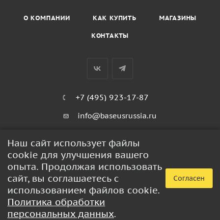
О КОМПАНИИ
КАК КУПИТЬ
МАГАЗИНЫ
КОНТАКТЫ
+7 (495) 923-17-87
info@baseusrussia.ru
Киевское шоссе 22 километр 4с2кГ
Наш сайт использует файлы
cookie для улучшения вашего
ПОЛИТИКА КОНФИДЕНЦИАЛЬНОСТИ
опыта. Продолжая использовать
сайт, вы соглашаетесь с
Согласен
использованием файлов cookie.
2026 © BaseusRussia - интернет-магазин продукции Baseus
Политика обработки
персональных данных
.