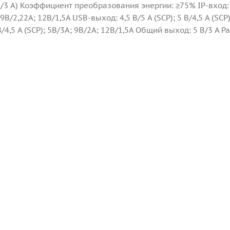
 В/3 А) Коэффициент преобразования энергии: ≥75% IP-вход: 
9В/2,22А; 12В/1,5А USB-выход: 4,5 В/5 А (SCP); 5 В/4,5 А (SCP)
В/4,5 А (SCP); 5В/3А; 9В/2А; 12В/1,5А Общий выход: 5 В/3 А Р