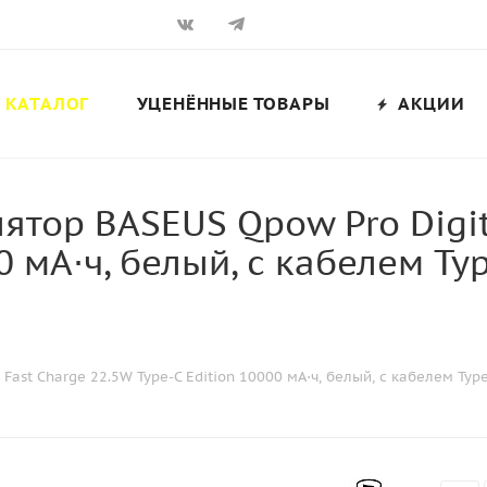
КАТАЛОГ
УЦЕНЁННЫЕ ТОВАРЫ
АКЦИИ
тор BASEUS Qpow Pro Digita
0 мА⋅ч, белый, с кабелем T
Fast Charge 22.5W Type-C Edition 10000 мА⋅ч, белый, с кабелем T