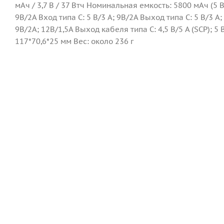
мАч / 3,7 В / 37 Втч Номинальная емкость: 5800 мАч (5
9В/2А Вход типа C: 5 В/3 А; 9В/2А Выход типа C: 5 В/3 А; 
9В/2А; 12В/1,5А Выход кабеля типа C: 4,5 В/5 А (SCP); 5 
117*70,6*25 мм Вес: около 236 г