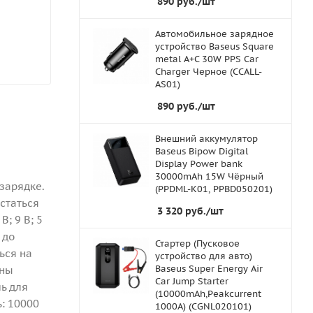
890
руб.
/шт
Автомобильное зарядное
устройство Baseus Square
metal A+C 30W PPS Car
Charger Черное (CCALL-
AS01)
890
руб.
/шт
Внешний аккумулятор
Baseus Bipow Digital
Display Power bank
30000mAh 15W Чёрный
зарядке.
(PPDML-K01, PPBD050201)
статься
3 320
руб.
/шт
; 9 В; 5
 до
Стартер (Пусковое
ься на
устройство для авто)
Baseus Super Energy Air
оны
Car Jump Starter
ь для
(10000mAh,Peakcurrent
: 10000
1000A) (CGNL020101)