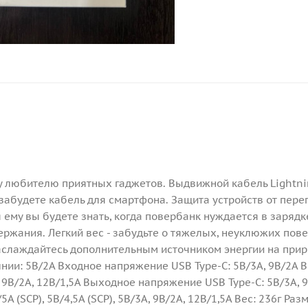
у любителю приятных гаджетов. Выдвижной кабель Lightni
 забудете кабель для смартфона. Защита устройств от пере
ему вы будете знать, когда повербанк нуждается в зарядк
ржания. Легкий вес - забудьте о тяжелых, неуклюжих пов
наслаждайтесь дополнительным источником энергии на прир
нии: 5В/2А Входное напряжение USB Type-C: 5В/3А, 9В/2А 
А, 9В/2А, 12В/1,5А Выходное напряжение USB Type-C: 5В/3А, 9
 (SCP), 5В/4,5А (SCP), 5В/3А, 9В/2А, 12В/1,5А Вес: 236г Раз