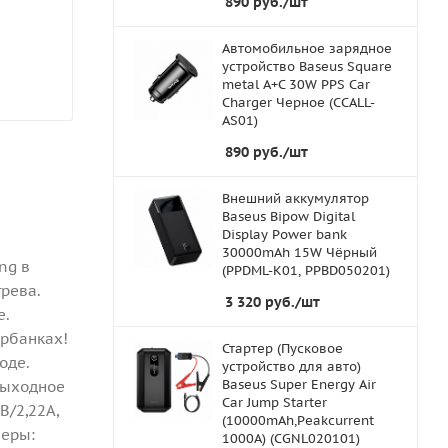
890
руб.
/шт
Автомобильное зарядное
устройство Baseus Square
metal A+C 30W PPS Car
Charger Черное (CCALL-
AS01)
890
руб.
/шт
Внешний аккумулятор
Baseus Bipow Digital
Display Power bank
30000mAh 15W Чёрный
ng в
(PPDML-K01, PPBD050201)
грева.
3 320
руб.
/шт
е.
ербанках!
Стартер (Пусковое
оде.
устройство для авто)
Baseus Super Energy Air
Выходное
Car Jump Starter
В/2,22А,
(10000mAh,Peakcurrent
меры:
1000A) (CGNL020101)