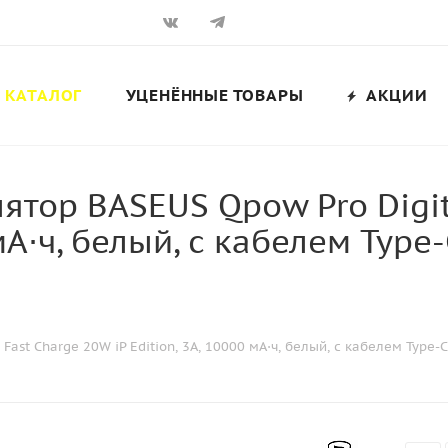
КАТАЛОГ
УЦЕНЁННЫЕ ТОВАРЫ
АКЦИИ
тор BASEUS Qpow Pro Digita
 мА⋅ч, белый, с кабелем Type
Fast Charge 20W iP Edition, 3A, 10000 мА⋅ч, белый, с кабелем Typ