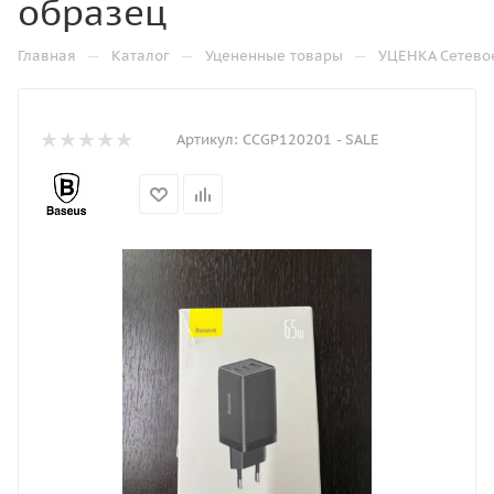
образец
—
—
—
Главная
Каталог
Уцененные товары
УЦЕНКА Сетевое
Артикул:
CCGP120201 - SALE