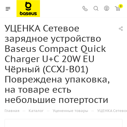
0
УЦЕНКА Сетевое
зарядное устройство
Baseus Compact Quick
Charger U+C 20W EU
Чёрный (CCXJ-B01)
Повреждена упаковка,
на товаре есть
небольшие потертости
—
—
—
Главная
Каталог
Уцененные товары
УЦЕНКА Сетевое