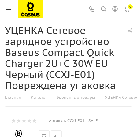
0
УЦЕНКА Сетевое
зарядное устройство
Baseus Compact Quick
Charger 2U+C 30W EU
Черный (CCXJ-E01)
Повреждена упаковка
—
—
—
Главная
Каталог
Уцененные товары
УЦЕНКА Сетевое
Артикул:
CCXJ-E01 - SALE