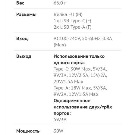
Вес
66.0 г
Разъемы
Вилка EU (M)
1x USB Type-C (F)
2x USB Type-A (F)
Вход
AC100-240V, 50-60Hz, 0.8A
(Max)
Выход
Использование только
одного порта:
Type-C: 3
0W Max, 5V/3A,
9V/3A, 12V/2.5A, 15V/2A,
20V/1.5A Max
Type-A: 18W Max,
5V/3A,
9V/2A, 12V/1.5A Max
Одновременное
использование двух/трёх
портов:
5V/3A
Мощность
30W