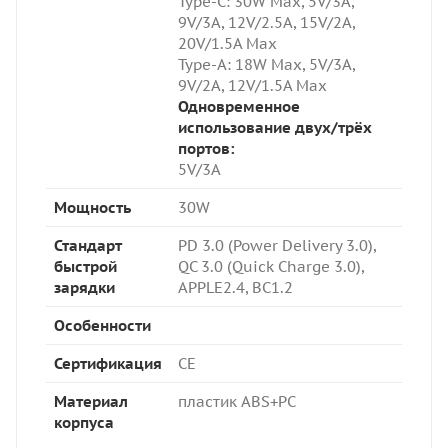
Type-C: 3
0W Max, 5V/3A,
9V/3A, 12V/2.5A, 15V/2A,
20V/1.5A Max
Type-A: 18W Max,
5V/3A,
9V/2A, 12V/1.5A Max
Одновременное
использование двух/трёх
портов:
5V/3A
Мощность
30W
Стандарт
PD 3.0 (Power Delivery 3.0),
быстрой
QC 3.0 (Quick Charge 3.0),
зарядки
APPLE2.4, BC1.2
Особенности
Сертификация
CE
Материал
пластик ABS+PC
корпуса