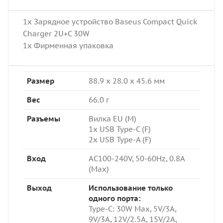
1x Зарядное устройство Baseus Compact Quick
Charger 2U+C 30W
1x Фирменная упаковка
Размер
88.9 x 28.0 x 45.6 мм
Вес
66.0 г
Разъемы
Вилка EU (M)
1x USB Type-C (F)
2x USB Type-A (F)
Вход
AC100-240V, 50-60Hz, 0.8A
(Max)
Выход
Использование только
одного порта:
Type-C: 3
0W Max, 5V/3A,
9V/3A, 12V/2.5A, 15V/2A,