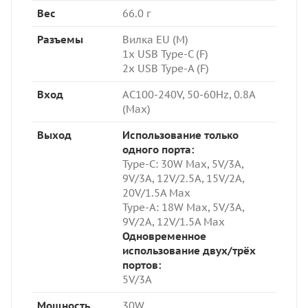
Вес
66.0 г
Разъемы
Вилка EU (M)
1x USB Type-C (F)
2x USB Type-A (F)
Вход
AC100-240V, 50-60Hz, 0.8A
(Max)
Выход
Использование только
одного порта:
Type-C: 3
0W Max, 5V/3A,
9V/3A, 12V/2.5A, 15V/2A,
20V/1.5A Max
Type-A: 18W Max,
5V/3A,
9V/2A, 12V/1.5A Max
Одновременное
использование двух/трёх
портов:
5V/3A
Мощность
30W