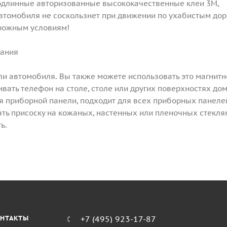
одлинные авторизованные высококачественные клеи 3M,
автомобиля не соскользнет при движении по ухабистым дор
орожным условиям!
вания
ли автомобиля. Вы также можете использовать это магнитн
ать телефон на столе, столе или других поверхностях дом
я приборной панели, подходит для всех приборных панеле
ть присоску на кожаных, настенных или пленочных стекл
ь.
НТАКТЫ
+7 (495) 923-17-87