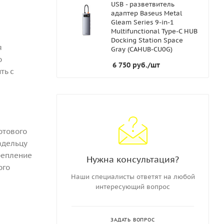
USB - разветвитель
адаптер Baseus Metal
Gleam Series 9-in-1
Multifunctional Type-C HUB
Docking Station Space
я
Gray (CAHUB-CU0G)
о
6 750
руб.
/шт
ть с
отового
адельцу
репление
Нужна консультация?
ого
Наши специалисты ответят на любой
интересующий вопрос
ЗАДАТЬ ВОПРОС