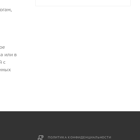
огам,
ое
а или в
й с
янных
ПОЛИТИКА КОНФИДЕНЦИАЛЬНОСТИ