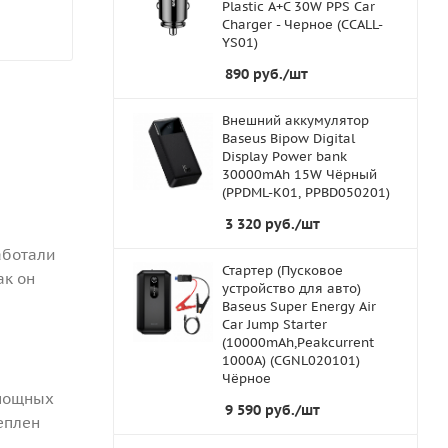
Plastic A+C 30W PPS Car
Charger - Черное (CCALL-
YS01)
890
руб.
/шт
Внешний аккумулятор
Baseus Bipow Digital
Display Power bank
30000mAh 15W Чёрный
(PPDML-K01, PPBD050201)
3 320
руб.
/шт
аботали
Стартер (Пусковое
ак он
устройство для авто)
Baseus Super Energy Air
Car Jump Starter
(10000mAh,Peakcurrent
1000A) (CGNL020101)
Чёрное
 мощных
9 590
руб.
/шт
еплен