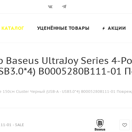
КАТАЛОГ
УЦЕНЁННЫЕ ТОВАРЫ
АКЦИИ
Baseus UltraJoy Series 4-Po
 USB3.0*4) B0005280B111-01
ite 150см Cluster Черный (USB-A - USB3.0*4) B0005280B111-01 Повре
11-01 - SALE