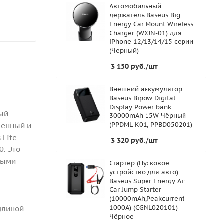
Автомобильный
держатель Baseus Big
Energy Car Mount Wireless
Charger (WXJN-01) для
iPhone 12/13/14/15 серии
(Черный)
3 150
руб.
/шт
Внешний аккумулятор
Baseus Bipow Digital
Display Power bank
ный
30000mAh 15W Чёрный
(PPDML-K01, PPBD050201)
венный и
 Lite
3 320
руб.
/шт
0. Это
ными
Стартер (Пусковое
устройство для авто)
Baseus Super Energy Air
Car Jump Starter
(10000mAh,Peakcurrent
1000A) (CGNL020101)
 длиной
Чёрное