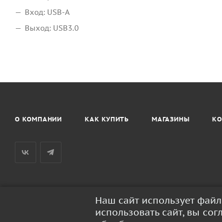
Вход: USB-A
Выход: USB3.0
О КОМПАНИИ
КАК КУПИТЬ
МАГАЗИНЫ
КО
Наш сайт использует фай
2026 © BaseusRussia - интернет-магазин продукции Baseus
использовать сайт, вы со