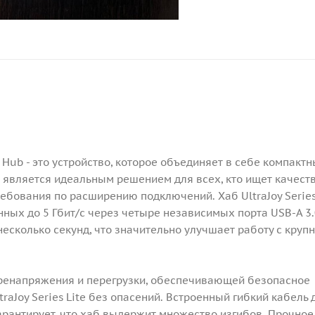
*4) Hub - это устройство, которое объединяет в себе компакт
н является идеальным решением для всех, кто ищет качест
ебования по расширению подключений. Хаб UltraJoy Series
ных до 5 Гбит/с через четыре независимых порта USB-A 3.
несколько секунд, что значительно улучшает работу с круп
еренапряжения и перегрузки, обеспечивающей безопасное
raJoy Series Lite без опасений. Встроенный гибкий кабель
гарантирует, что хаб выдержит множество изгибов. Прочное