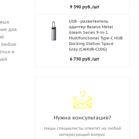
9 590
руб.
/шт
USB - разветвитель
овых
адаптер Baseus Metal
ние для
Gleam Series 9-in-1
ой
Multifunctional Type-C HUB
Docking Station Space
в любое
Gray (CAHUB-CU0G)
inux и
6 750
руб.
/шт
шей
Нужна консультация?
Наши специалисты ответят на любой
интересующий вопрос