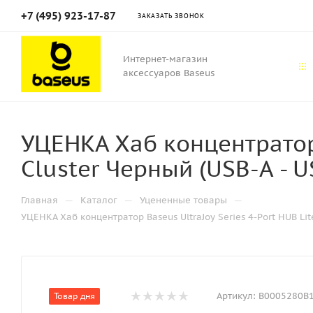
+7 (495) 923-17-87
ЗАКАЗАТЬ ЗВОНОК
Интернет-магазин
аксессуаров Baseus
УЦЕНКА Хаб концентратор 
Cluster Черный (USB-A -
—
—
—
Главная
Каталог
Уцененные товары
УЦЕНКА Хаб концентратор Baseus UltraJoy Series 4-Port HUB L
Артикул:
B0005280B1
Товар дня