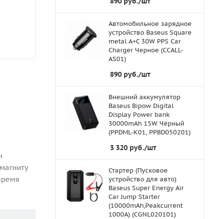
890
руб.
/шт
Автомобильное зарядное
устройство Baseus Square
metal A+C 30W PPS Car
Charger Черное (CCALL-
AS01)
890
руб.
/шт
Внешний аккумулятор
Baseus Bipow Digital
Display Power bank
30000mAh 15W Чёрный
(PPDML-K01, PPBD050201)
3 320
руб.
/шт
н
магниту
Стартер (Пусковое
время
устройство для авто)
Baseus Super Energy Air
Car Jump Starter
(10000mAh,Peakcurrent
1000A) (CGNL020101)