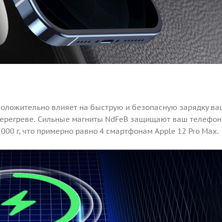
положительно влияет на быструю и безопасную зарядку ва
 перегреве. Сильные магниты NdFeB защищают ваш телефон
00 г, что примерно равно 4 смартфонам Apple 12 Pro Max.