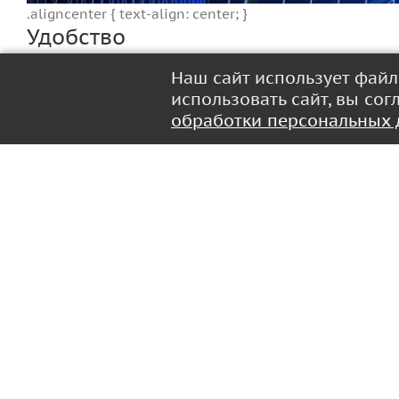
.aligncenter { text-align: center; }
Удобство
Наш сайт использует фай
Крепление Baseus не только будет стильно смотреться
использовать сайт, вы со
вождения. WXJN-01 имеет небольшие размеры, поэтому
обработки персональных
отверстия, а функция регулировки на 360 ° позволяет
потребностями.