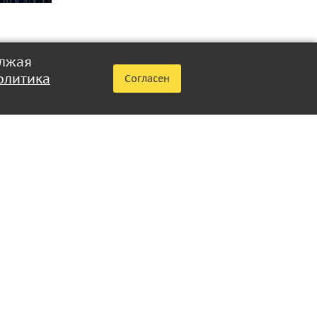
олжая
во время
олитика
Согласен
ионные