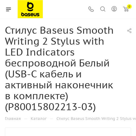
0
Стилус Baseus Smooth
Writing 2 Stylus with
LED Indicators
беспроводной Белый
(USB-C кабель и
активный наконечник
в комплекте)
(P80015802213-03)
—
—
Главная
Каталог
Стилус Baseus Smooth Writing 2 Stylus