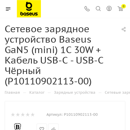
0
Сетевое зарядное
устройство Baseus
GaN5 (mini) 1C 30W +
Кабель USB-C - USB-C
Чёрный
(P10110902113-00)
—
—
—
Главная
Каталог
Зарядные устройства
Сетевые зар
Артикул:
P10110902113-00