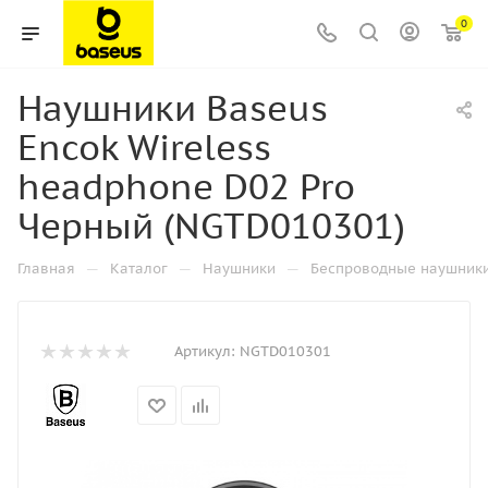
0
Наушники Baseus
Encok Wireless
headphone D02 Pro
Черный (NGTD010301)
—
—
—
Главная
Каталог
Наушники
Беспроводные наушник
Артикул:
NGTD010301