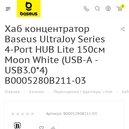
0
Хаб концентратор
Baseus UltraJoy Series
4-Port HUB Lite 150см
Moon White (USB-A -
USB3.0*4)
B0005280B211-03
—
—
—
Главная
Каталог
Переходники \ Адаптеры \ Hub
Хаб
Артикул:
B0005280B211-03