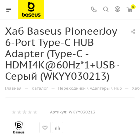
0
Хаб Baseus PioneerJoy
6-Port Type-C HUB
Adapter (Type-C -
HDMI4K@60Hz*1+USB3.0*3+
Серый (WKYY030213)
—
—
—
Главная
Каталог
Переходники \ Адаптеры \ Hub
Хаб
Артикул:
WKYY030213