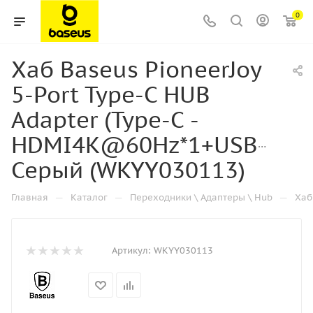
0
Хаб Baseus PioneerJoy
5-Port Type-C HUB
Adapter (Type-C -
HDMI4K@60Hz*1+USB3.0*3
Серый (WKYY030113)
—
—
—
Главная
Каталог
Переходники \ Адаптеры \ Hub
Хаб
Артикул:
WKYY030113