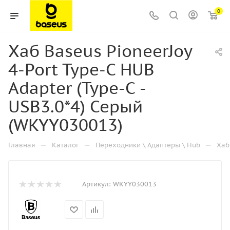
0
Хаб Baseus PioneerJoy
4-Port Type-C HUB
Adapter (Type-C -
USB3.0*4) Серый
(WKYY030013)
—
—
—
Главная
Каталог
Переходники \ Адаптеры \ Hub
Хаб
Артикул:
WKYY030013