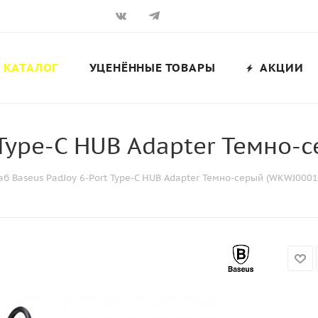
КАТАЛОГ
УЦЕНЁННЫЕ ТОВАРЫ
АКЦИИ
 Type-C HUB Adapter Темно-
аб Baseus PadJoy 6-Port Type-C HUB Adapter Темно-серый (WKWJ0001