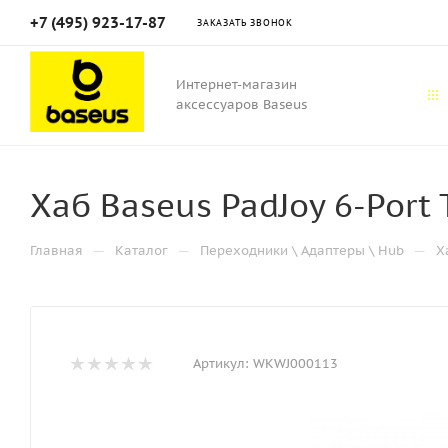
+7 (495) 923-17-87
ЗАКАЗАТЬ ЗВОНОК
Интернет-магазин
аксессуаров Baseus
Хаб Baseus PadJoy 6-Port
—
—
—
Главная
Каталог
Переходники \ Адаптеры \ Hub
Х
Артикул:
WKWJ000113