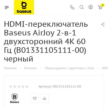
0
HDMI-переключатель
Baseus AirJoy 2-в-1
двухсторонний 4K 60
Гц (B01331105111-00)
черный
—
—
—
Главная
Каталог
Переходники \ Адаптеры \ Hub
HDM
Артикул:
B01331105111-00