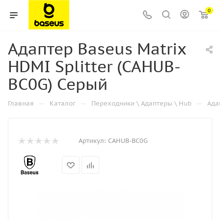
0
Адаптер Baseus Matrix
HDMI Splitter (CAHUB-
BC0G) Серый
—
—
—
Главная
Каталог
Переходники \ Адаптеры \ Hub
Ада
Артикул:
CAHUB-BC0G