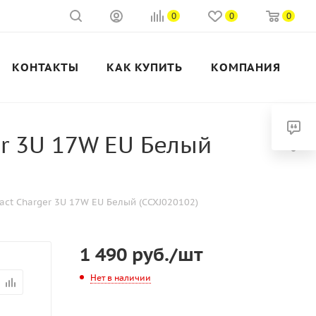
0
0
0
КОНТАКТЫ
КАК КУПИТЬ
КОМПАНИЯ
r 3U 17W EU Белый
act Charger 3U 17W EU Белый (CCXJ020102)
1 490
руб.
/шт
Нет в наличии