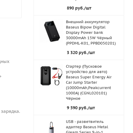
890
руб.
/шт
Внешний аккумулятор
Baseus Bipow Digital
Display Power bank
30000mAh 15W Чёрный
(PPDML-K01, PPBD050201)
3 320
руб.
/шт
дных
Стартер (Пусковое
устройство для авто)
ь
Baseus Super Energy Air
Car Jump Starter
(10000mAh,Peakcurrent
1000A) (CGNL020101)
Чёрное
9 590
руб.
/шт
 зарядка.
USB - разветвитель
адаптер Baseus Metal
Gleam Series 9-in-1